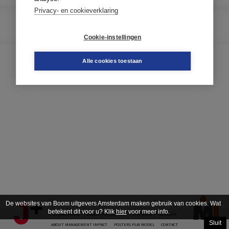
Privacy- en cookieverklaring
Cookie-instellingen
Alle cookies toestaan
De websites van Boom uitgevers Amsterdam maken gebruik van cookies. Wat
betekent dit voor u? Klik
hier
voor meer info.
PRIVACY POLICY
ABOUT THE AUTHOR
THE BOOK
WEBSHOP
Sluit
ABOUT MANAGEMENT IMPACT
POSTERS PLAY MODEL
CONTACT