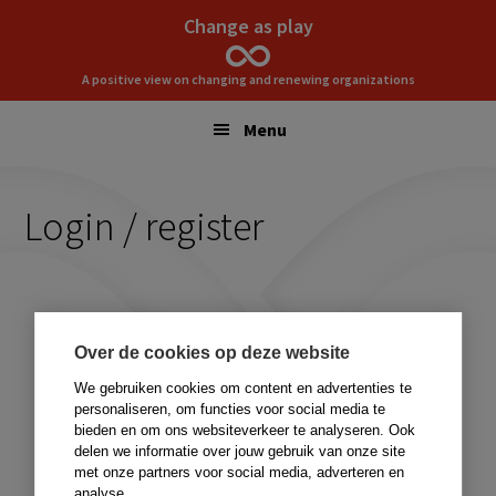
Skip
Skip
Change as play
to
to
primary
main
A positive view on changing and renewing organizations
navigation
content
Menu
Login / register
Over de cookies op deze website
We gebruiken cookies om content en advertenties te
personaliseren, om functies voor social media te
bieden en om ons websiteverkeer te analyseren. Ook
delen we informatie over jouw gebruik van onze site
met onze partners voor social media, adverteren en
analyse.