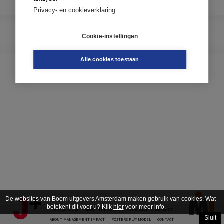
Privacy- en cookieverklaring
Cookie-instellingen
Alle cookies toestaan
De websites van Boom uitgevers Amsterdam maken gebruik van cookies. Wat
betekent dit voor u? Klik
hier
voor meer info.
PRIVACY POLICY
ABOUT THE AUTHOR
THE BOOK
WEBSHOP
Sluit
ABOUT MANAGEMENT IMPACT
POSTERS PLAY MODEL
CONTACT