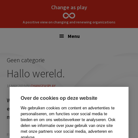
Skip
Skip
Change as play
to
to
primary
main
A positive view on changing and renewing organizations
navigation
content
Menu
Geen categorie
Hallo wereld.
16 MAY 2019
BY
CHANGEASPLAY
Over de cookies op deze website
Welkom bij Veranderen als samenspel sites. Dit is je
eerste bericht. Bewerk of verwijder het, start dan
We gebruiken cookies om content en advertenties te
personaliseren, om functies voor social media te
met schrijven!
bieden en om ons websiteverkeer te analyseren. Ook
delen we informatie over jouw gebruik van onze site
met onze partners voor social media, adverteren en
FILED UNDER:
GEEN CATEGORIE
analyse.